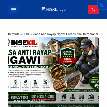
right_panel_open
menu
call
Beranda
»
BLOG
»
Jasa Anti Rayap Ngawi Profesional Bergaransi
Jasa Anti Rayap Ngawi