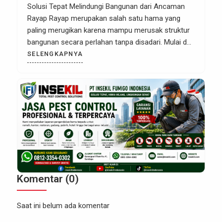
Rumah, Kantor & Industri
Solusi Tepat Melindungi Bangunan dari Ancaman
Rayap Rayap merupakan salah satu hama yang
paling merugikan karena mampu merusak struktur
bangunan secara perlahan tanpa disadari. Mulai dari
kusen pintu, plafon, rangka atap, lemari, hingga
SELENGKAPNYA
furniture berbahan kayu dapat menjadi sasaran
rayap. Jika tidak segera ditangani, kerusakan yang
ditimbulkan dapat menyebabkan biaya renovasi
yang tidak sedikit. Apabila […]
Komentar (0)
Saat ini belum ada komentar