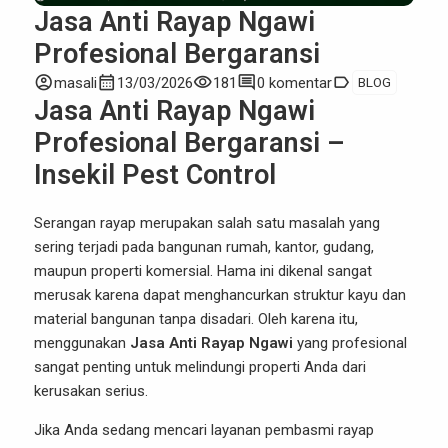
Jasa Anti Rayap Ngawi
Profesional Bergaransi
account_circle
calendar_month
visibility
comment
label
masali
13/03/2026
181
0 komentar
BLOG
Jasa Anti Rayap Ngawi
Profesional Bergaransi –
Insekil Pest Control
Serangan rayap merupakan salah satu masalah yang
sering terjadi pada bangunan rumah, kantor, gudang,
maupun properti komersial. Hama ini dikenal sangat
merusak karena dapat menghancurkan struktur kayu dan
material bangunan tanpa disadari. Oleh karena itu,
menggunakan
Jasa Anti Rayap Ngawi
yang profesional
sangat penting untuk melindungi properti Anda dari
kerusakan serius.
Jika Anda sedang mencari layanan pembasmi rayap