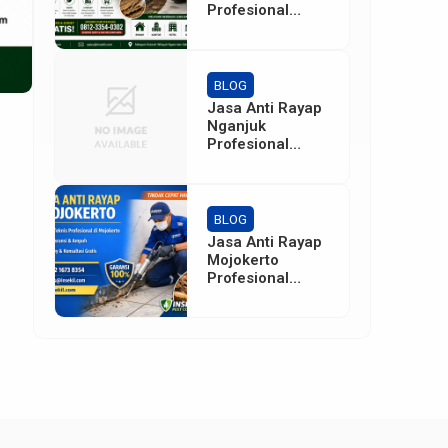
Profesional
Bergaransi
BLOG
Jasa Anti Rayap
Nganjuk
Profesional
Bergaransi –
Insekil Pest
Control
BLOG
Jasa Anti Rayap
Mojokerto
Profesional
Bergaransi