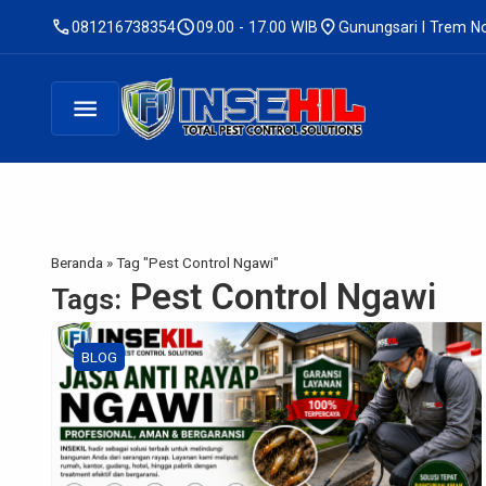
call
schedule
location_on
081216738354
09.00 - 17.00 WIB
Gunungsari I Trem No
menu
Beranda
»
Tag "Pest Control Ngawi"
Pest Control Ngawi
Tags:
BLOG