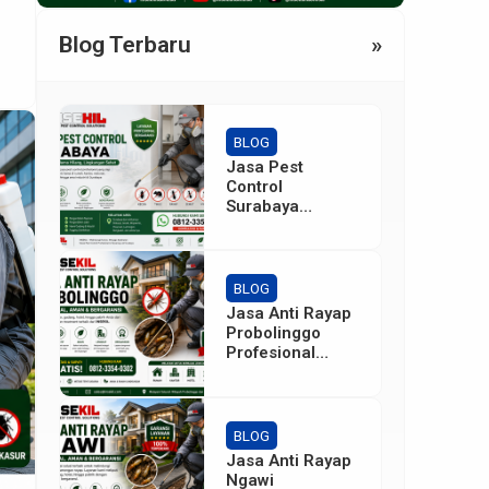
ng
Blog Terbaru
»
BLOG
Jasa Pest
Control
Surabaya
Profesional
Bergaransi
untuk Rumah,
Kantor, Gudang
BLOG
& Industri
Jasa Anti Rayap
Probolinggo
Profesional
Bergaransi
untuk Rumah,
Kantor & Industri
BLOG
Jasa Anti Rayap
Ngawi