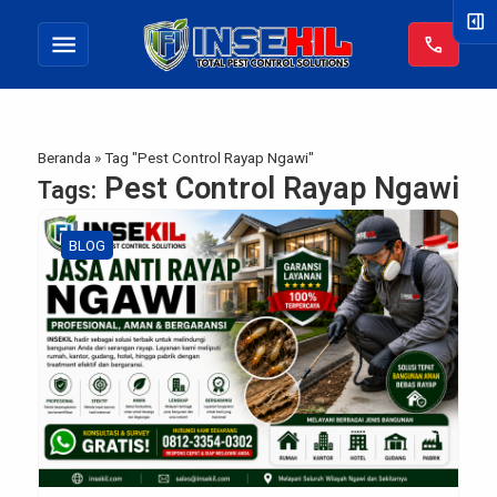
right_panel_open
menu
call
Beranda
»
Tag "Pest Control Rayap Ngawi"
Pest Control Rayap Ngawi
Tags:
BLOG