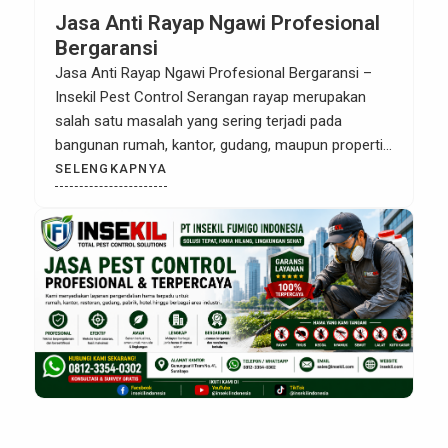
Jasa Anti Rayap Ngawi Profesional
Bergaransi
Jasa Anti Rayap Ngawi Profesional Bergaransi –
Insekil Pest Control Serangan rayap merupakan
salah satu masalah yang sering terjadi pada
bangunan rumah, kantor, gudang, maupun properti
komersial. Hama ini dikenal sangat merusak karena
SELENGKAPNYA
dapat menghancurkan struktur kayu dan material
bangunan tanpa disadari. Oleh karena itu,
menggunakan Jasa Anti Rayap Ngawi yang
profesional sangat penting untuk […]