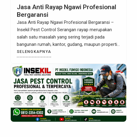
Jasa Anti Rayap Ngawi Profesional
Bergaransi
Jasa Anti Rayap Ngawi Profesional Bergaransi –
Insekil Pest Control Serangan rayap merupakan
salah satu masalah yang sering terjadi pada
bangunan rumah, kantor, gudang, maupun properti
komersial. Hama ini dikenal sangat merusak karena
SELENGKAPNYA
dapat menghancurkan struktur kayu dan material
bangunan tanpa disadari. Oleh karena itu,
menggunakan Jasa Anti Rayap Ngawi yang
profesional sangat penting untuk […]