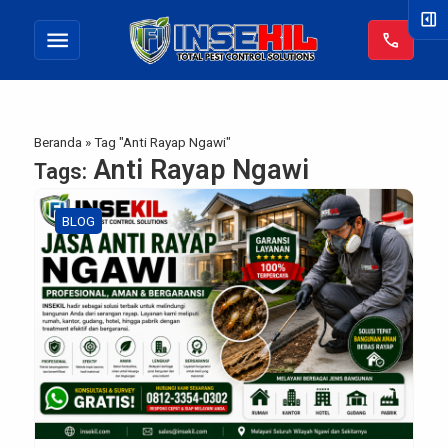
right_panel_open
menu
call
Beranda
»
Tag "Anti Rayap Ngawi"
Anti Rayap Ngawi
Tags:
BLOG