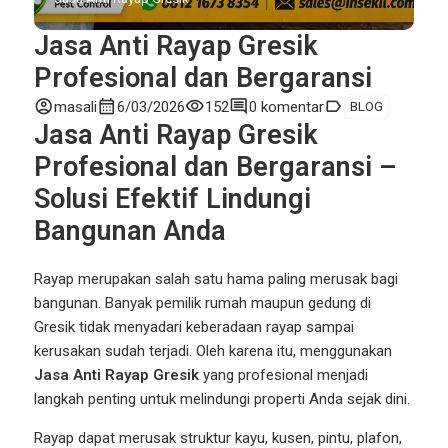
Jasa Anti Rayap Gresik
Profesional dan Bergaransi
account_circle
calendar_month
visibility
comment
label
masali
6/03/2026
152
0 komentar
BLOG
Jasa Anti Rayap Gresik
Profesional dan Bergaransi –
Solusi Efektif Lindungi
Bangunan Anda
Rayap merupakan salah satu hama paling merusak bagi
bangunan. Banyak pemilik rumah maupun gedung di
Gresik tidak menyadari keberadaan rayap sampai
kerusakan sudah terjadi. Oleh karena itu, menggunakan
Jasa Anti Rayap Gresik
yang profesional menjadi
langkah penting untuk melindungi properti Anda sejak dini.
Rayap dapat merusak struktur kayu, kusen, pintu, plafon,