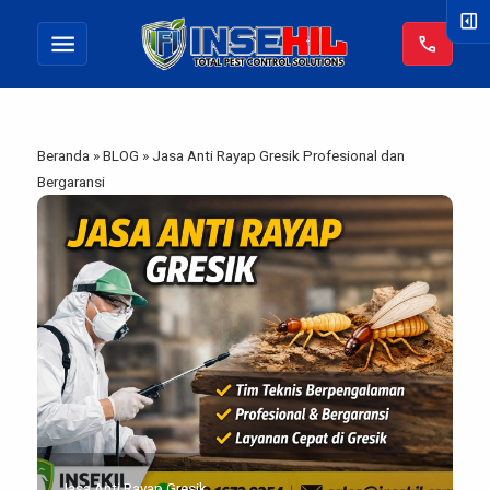
right_panel_open
menu
call
Beranda
»
BLOG
»
Jasa Anti Rayap Gresik Profesional dan
Bergaransi
Jasa Anti Rayap Gresik