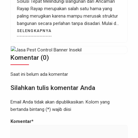
Rumah, Kantor & Industri
Solusi Tepat Melindungi Bangunan dari Ancaman
Rayap Rayap merupakan salah satu hama yang
paling merugikan karena mampu merusak struktur
bangunan secara perlahan tanpa disadari. Mulai dari
kusen pintu, plafon, rangka atap, lemari, hingga
SELENGKAPNYA
furniture berbahan kayu dapat menjadi sasaran
rayap. Jika tidak segera ditangani, kerusakan yang
ditimbulkan dapat menyebabkan biaya renovasi
Komentar (0)
yang tidak sedikit. Apabila […]
Saat ini belum ada komentar
Silahkan tulis komentar Anda
Email Anda tidak akan dipublikasikan. Kolom yang
bertanda bintang (*) wajib diisi
Komentar*