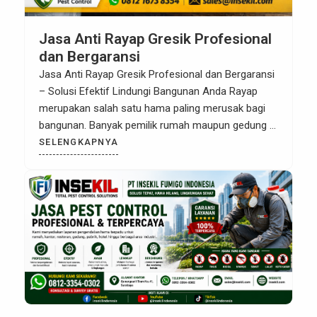
Jasa Anti Rayap Gresik Profesional
dan Bergaransi
Jasa Anti Rayap Gresik Profesional dan Bergaransi
– Solusi Efektif Lindungi Bangunan Anda Rayap
merupakan salah satu hama paling merusak bagi
bangunan. Banyak pemilik rumah maupun gedung di
Gresik tidak menyadari keberadaan rayap sampai
SELENGKAPNYA
kerusakan sudah terjadi. Oleh karena itu,
menggunakan Jasa Anti Rayap Gresik yang
profesional menjadi langkah penting untuk
melindungi properti Anda sejak […]