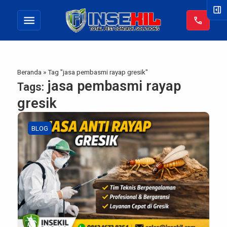
right_panel_open
menu
call
Beranda
»
Tag "jasa pembasmi rayap gresik"
jasa pembasmi rayap
Tags:
gresik
BLOG