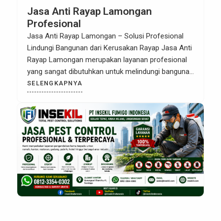
Jasa Anti Rayap Lamongan
Profesional
Jasa Anti Rayap Lamongan – Solusi Profesional
Lindungi Bangunan dari Kerusakan Rayap Jasa Anti
Rayap Lamongan merupakan layanan profesional
yang sangat dibutuhkan untuk melindungi bangunan
dari ancaman rayap. Serangan rayap sering kali
SELENGKAPNYA
tidak terlihat secara kasat mata, namun dampaknya
bisa sangat merugikan. Kayu lapuk, struktur
bangunan melemah, hingga kerusakan perabot
adalah risiko nyata jika rayap […]