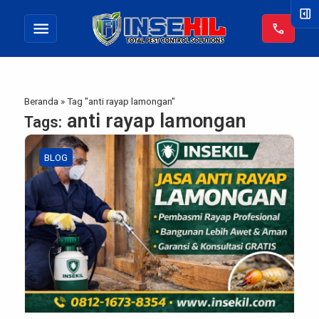
right_panel_open
menu
call
Beranda
»
Tag "anti rayap lamongan"
anti rayap lamongan
Tags:
BLOG