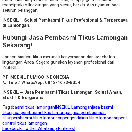
menciptakan lingkungan yang sehat, bersih, dan nyaman bagi
seluruh pelanggan.
INSEKIL – Solusi Pembasmi Tikus Profesional & Terpercaya
di Lamongan.
Hubungi Jasa Pembasmi Tikus Lamongan
Sekarang!
Jangan biarkan tikus merusak kenyamanan dan kesehatan
lingkungan Anda. Segera gunakan layanan profesional dari
INSEKIL.
PT INSEKIL FUMIGO INDONESIA
📞
Telp / WhatsApp:
0812-1673-8354
INSEKIL – Jasa Pembasmi Tikus Lamongan, Solusi Aman,
Efektif & Bergaransi.
Tags
basmi tikus lamongan
INSEKIL Lamongan
jasa basmi
tikus
jasa pembasmi tikus lamongan
jasa pembasmian
tikus
pembasmi tikus lamongan
pengendalian tikus lamongan
pest
control tikus lamongan
Facebook
Twitter
Whatsapp
Pinterest