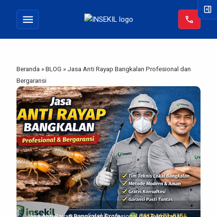
right_panel_open
menu
call
Beranda
»
BLOG
»
Jasa Anti Rayap Bangkalan Profesional dan
Bergaransi
Jasa Anti Rayap Bangkalan Profesional dan Bergaransi