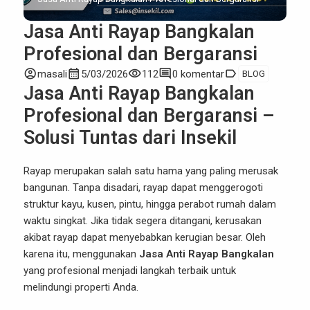
Jasa Anti Rayap Bangkalan
Profesional dan Bergaransi
account_circle
calendar_month
visibility
comment
label
masali
5/03/2026
112
0 komentar
BLOG
Jasa Anti Rayap Bangkalan
Profesional dan Bergaransi –
Solusi Tuntas dari Insekil
Rayap merupakan salah satu hama yang paling merusak
bangunan. Tanpa disadari, rayap dapat menggerogoti
struktur kayu, kusen, pintu, hingga perabot rumah dalam
waktu singkat. Jika tidak segera ditangani, kerusakan
akibat rayap dapat menyebabkan kerugian besar. Oleh
karena itu, menggunakan
Jasa Anti Rayap Bangkalan
yang profesional menjadi langkah terbaik untuk
melindungi properti Anda.