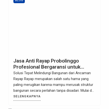
BLOG
Jasa Anti Rayap Probolinggo
Profesional Bergaransi untuk
Rumah, Kantor & Industri
Solusi Tepat Melindungi Bangunan dari Ancaman
Rayap Rayap merupakan salah satu hama yang
paling merugikan karena mampu merusak struktur
bangunan secara perlahan tanpa disadari. Mulai dari
kusen pintu, plafon, rangka atap, lemari, hingga
SELENGKAPNYA
furniture berbahan kayu dapat menjadi sasaran
rayap. Jika tidak segera ditangani, kerusakan yang