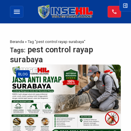
right_panel_open
menu
call
Beranda
»
Tag "pest control rayap surabaya"
pest control rayap
Tags:
surabaya
BLOG