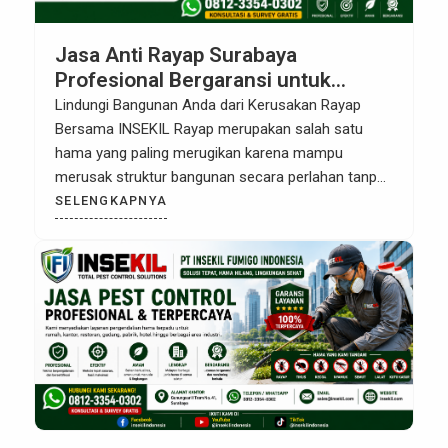
Jasa Anti Rayap Surabaya
Profesional Bergaransi untuk
Rumah, Kantor & Bangunan
Lindungi Bangunan Anda dari Kerusakan Rayap
Bersama INSEKIL Rayap merupakan salah satu
hama yang paling merugikan karena mampu
merusak struktur bangunan secara perlahan tanpa
disadari. Banyak pemilik rumah baru mengetahui
SELENGKAPNYA
adanya serangan rayap ketika kusen, plafon, pintu,
lemari, atau rangka atap sudah mengalami
kerusakan yang cukup parah. Kondisi ini tentu
membutuhkan biaya perbaikan yang jauh […]