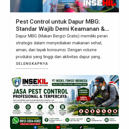
Pest Control untuk Dapur MBG:
Standar Wajib Demi Keamanan &
Kualitas Makanan
Dapur MBG (Makan Bergizi Gratis) memiliki peran
strategis dalam menyediakan makanan sehat,
aman, dan layak konsumsi. Dengan volume
produksi yang tinggi dan aktivitas dapur yang
intensif, dapur MBG menjadi area yang sangat
SELENGKAPNYA
rentan terhadap hama seperti tikus, kecoa, lalat,
dan serangga lainnya. Tanpa sistem pest control
profesional, risiko kontaminasi makanan dapat
meningkat dan berdampak langsung […]