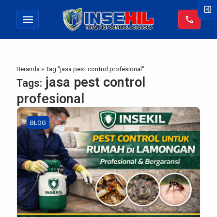
right_panel_open
menu
call
Beranda
»
Tag "jasa pest control profesional"
jasa pest control
Tags:
profesional
BLOG