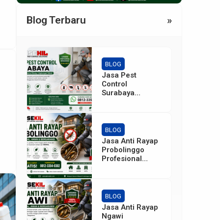
a
Blog Terbaru
»
]
BLOG
Jasa Pest
Control
Surabaya
Profesional
Bergaransi
untuk Rumah,
Kantor, Gudang
BLOG
& Industri
Jasa Anti Rayap
Probolinggo
Profesional
Bergaransi
untuk Rumah,
Kantor & Industri
BLOG
Jasa Anti Rayap
Ngawi