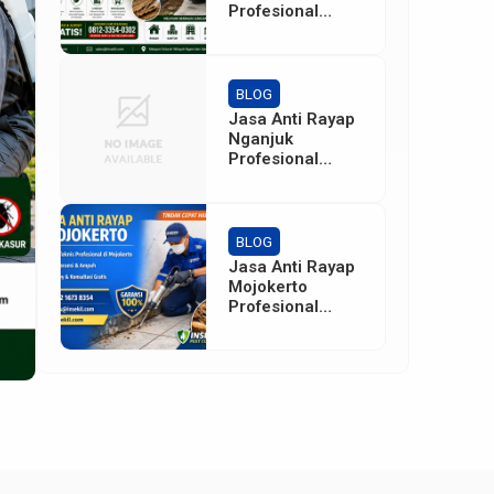
Profesional
Bergaransi
BLOG
Jasa Anti Rayap
Nganjuk
Profesional
Bergaransi –
Insekil Pest
Control
BLOG
Jasa Anti Rayap
Mojokerto
Profesional
Bergaransi