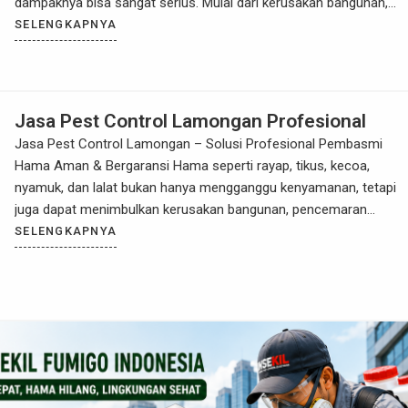
dampaknya bisa sangat serius. Mulai dari kerusakan bangunan,
pencemaran makanan, hingga penyebaran penyakit berbahaya. Jik
SELENGKAPNYA
Anda sedang mencari Jasa Pest Control Lamongan yang
profesional, aman, dan berpengalaman, maka Insekil Lamongan […
Jasa Pest Control Lamongan Profesional
Jasa Pest Control Lamongan – Solusi Profesional Pembasmi
Hama Aman & Bergaransi Hama seperti rayap, tikus, kecoa,
nyamuk, dan lalat bukan hanya mengganggu kenyamanan, tetapi
juga dapat menimbulkan kerusakan bangunan, pencemaran
makanan, hingga risiko penyakit. Jika Anda mencari jasa pest
SELENGKAPNYA
control Lamongan yang profesional, aman, dan terpercaya, Insekil
Lamongan adalah solusi tepat untuk kebutuhan rumah […]