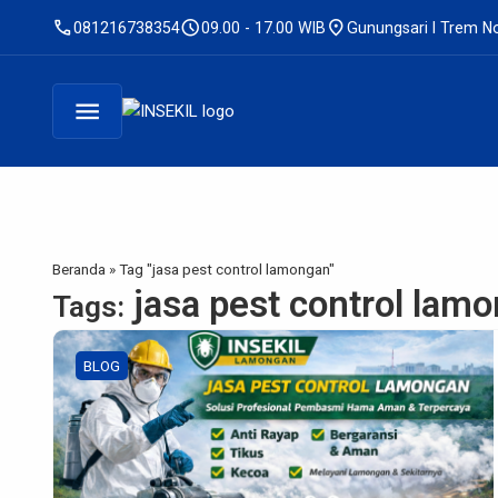
call
schedule
location_on
081216738354
09.00 - 17.00 WIB
Gunungsari I Trem No
menu
Beranda
»
Tag "jasa pest control lamongan"
jasa pest control lam
Tags:
BLOG