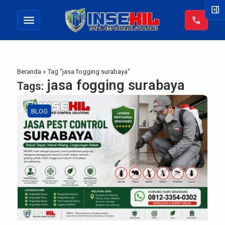
right_panel_open
menu
call
Beranda
»
Tag "jasa fogging surabaya"
jasa fogging surabaya
Tags:
BLOG