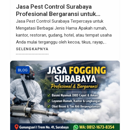
Jasa Pest Control Surabaya
Profesional Bergaransi untuk
Rumah, Kantor, Gudang & Industri
Jasa Pest Control Surabaya Terpercaya untuk
Mengatasi Berbagai Jenis Hama Apakah rumah,
kantor, restoran, gudang, hotel, atau tempat usaha
Anda mulai terganggu oleh kecoa, tikus, rayap,
semut, lalat, nyamuk, maupun hama lainnya? Jika
SELENGKAPNYA
dibiarkan, keberadaan hama tidak hanya
mengganggu kenyamanan, tetapi juga dapat
menimbulkan kerugian finansial, merusak aset,
BLOG
hingga membahayakan kesehatan penghuni
maupun pelanggan. INSEKIL […]