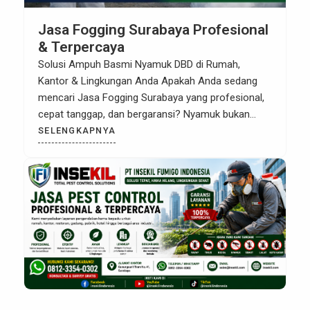
Jasa Fogging Surabaya Profesional
& Terpercaya
Solusi Ampuh Basmi Nyamuk DBD di Rumah,
Kantor & Lingkungan Anda Apakah Anda sedang
mencari Jasa Fogging Surabaya yang profesional,
cepat tanggap, dan bergaransi? Nyamuk bukan
hanya mengganggu kenyamanan, tetapi juga
SELENGKAPNYA
berbahaya karena dapat menularkan penyakit
seperti DBD (Demam Berdarah Dengue),
chikungunya, dan malaria. Oleh karena itu, tindakan
fogging atau pengasapan menjadi solusi efektif
untuk […]