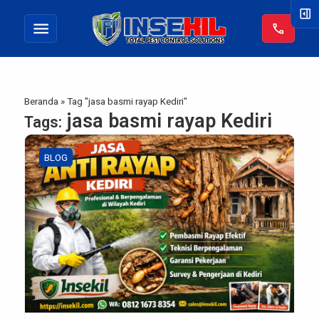
right_panel_open
menu
call
Beranda
»
Tag "jasa basmi rayap Kediri"
jasa basmi rayap Kediri
Tags:
BLOG