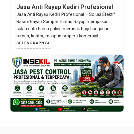
Jasa Anti Rayap Kediri Profesional
Jasa Anti Rayap Kediri Profesional – Solusi Efektif
Basmi Rayap Sampai Tuntas Rayap merupakan
salah satu hama paling merusak bagi bangunan
rumah, kantor, maupun properti komersial.
Serangan rayap sering kali tidak disadari hingga
SELENGKAPNYA
kerusakan sudah cukup parah. Kayu yang menjadi
kerangka bangunan, kusen pintu, lemari, hingga
furniture bisa rusak tanpa terlihat dari luar. Karena
itu, […]