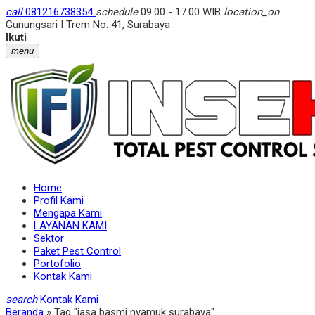
call
081216738354
schedule
09.00 - 17.00 WIB
location_on
Gunungsari I Trem No. 41, Surabaya
Ikuti
menu
Home
Profil Kami
Mengapa Kami
LAYANAN KAMI
Sektor
Paket Pest Control
Portofolio
Kontak Kami
search
Kontak Kami
Beranda
»
Tag "jasa basmi nyamuk surabaya"