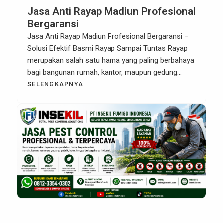
Jasa Anti Rayap Madiun Profesional
Bergaransi
Jasa Anti Rayap Madiun Profesional Bergaransi –
Solusi Efektif Basmi Rayap Sampai Tuntas Rayap
merupakan salah satu hama yang paling berbahaya
bagi bangunan rumah, kantor, maupun gedung
komersial. Serangan rayap sering kali tidak terlihat
SELENGKAPNYA
pada tahap awal, tetapi dampaknya bisa sangat
merugikan karena dapat merusak struktur kayu dan
bangunan secara perlahan. Oleh karena itu,
menggunakan […]