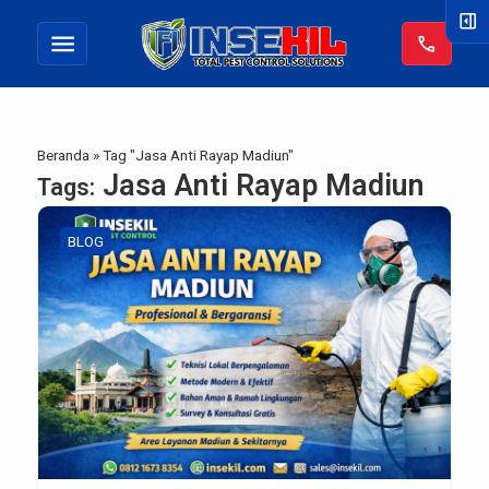
right_panel_open
menu
call
Beranda
»
Tag "Jasa Anti Rayap Madiun"
Jasa Anti Rayap Madiun
Tags:
BLOG