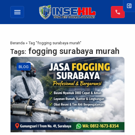
right_panel_open
menu
call
Beranda
»
Tag "fogging surabaya murah"
fogging surabaya murah
Tags:
BLOG