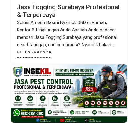
Jasa Fogging Surabaya Profesional
& Terpercaya
Solusi Ampuh Basmi Nyamuk DBD di Rumah,
Kantor & Lingkungan Anda Apakah Anda sedang
mencari Jasa Fogging Surabaya yang profesional,
cepat tanggap, dan bergaransi? Nyamuk bukan
hanya mengganggu kenyamanan, tetapi juga
SELENGKAPNYA
berbahaya karena dapat menularkan penyakit
seperti DBD (Demam Berdarah Dengue),
chikungunya, dan malaria. Oleh karena itu, tindakan
fogging atau pengasapan menjadi solusi efektif
untuk […]