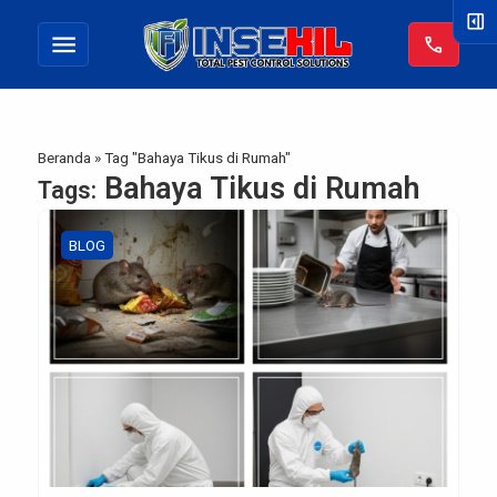
right_panel_open
menu
call
Beranda
»
Tag "Bahaya Tikus di Rumah"
Bahaya Tikus di Rumah
Tags:
BLOG