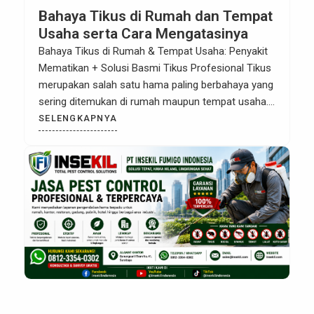
Bahaya Tikus di Rumah dan Tempat
Usaha serta Cara Mengatasinya
Bahaya Tikus di Rumah & Tempat Usaha: Penyakit
Mematikan + Solusi Basmi Tikus Profesional Tikus
merupakan salah satu hama paling berbahaya yang
sering ditemukan di rumah maupun tempat usaha.
Selain merusak barang dan instalasi listrik, tikus
SELENGKAPNYA
membawa berbagai penyakit mematikan yang
mengancam kesehatan manusia. Keberadaannya
sering dianggap sepele, padahal dampaknya bisa
sangat serius dan merugikan […]