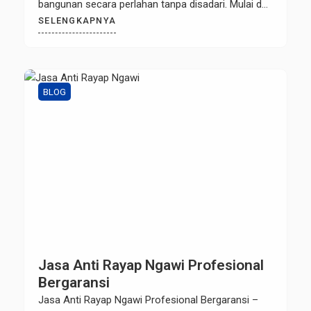
bangunan secara perlahan tanpa disadari. Mulai dari
kusen pintu, plafon, rangka atap, lemari, hingga
SELENGKAPNYA
furniture berbahan kayu dapat menjadi sasaran
rayap. Jika tidak segera ditangani, kerusakan yang
ditimbulkan dapat menyebabkan biaya renovasi
yang tidak sedikit. Apabila […]
BLOG
Jasa Anti Rayap Ngawi Profesional
Bergaransi
Jasa Anti Rayap Ngawi Profesional Bergaransi –