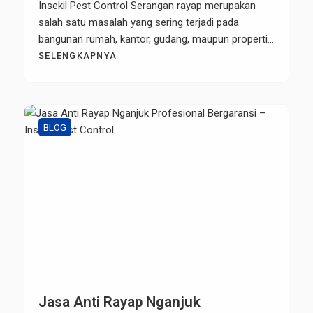
Insekil Pest Control Serangan rayap merupakan
salah satu masalah yang sering terjadi pada
bangunan rumah, kantor, gudang, maupun properti
komersial. Hama ini dikenal sangat merusak karena
SELENGKAPNYA
dapat menghancurkan struktur kayu dan material
bangunan tanpa disadari. Oleh karena itu,
menggunakan Jasa Anti Rayap Ngawi yang
profesional sangat penting untuk […]
BLOG
Jasa Anti Rayap Nganjuk