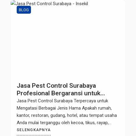
BLOG
Jasa Pest Control Surabaya
Profesional Bergaransi untuk
Rumah, Kantor, Gudang & Industri
Jasa Pest Control Surabaya Terpercaya untuk
Mengatasi Berbagai Jenis Hama Apakah rumah,
kantor, restoran, gudang, hotel, atau tempat usaha
Anda mulai terganggu oleh kecoa, tikus, rayap,
semut, lalat, nyamuk, maupun hama lainnya? Jika
SELENGKAPNYA