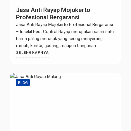
Jasa Anti Rayap Mojokerto
Profesional Bergaransi
Jasa Anti Rayap Mojokerto Profesional Bergaransi
– Insekil Pest Control Rayap merupakan salah satu
hama paling merusak yang sering menyerang
rumah, kantor, gudang, maupun bangunan
komersial. Kerusakan yang disebabkan rayap sering
SELENGKAPNYA
tidak terlihat pada awalnya, namun dalam waktu
singkat dapat menyebabkan kerugian besar. Oleh
karena itu, menggunakan Jasa Anti Rayap
Mojokerto yang profesional menjadi solusi […]
BLOG