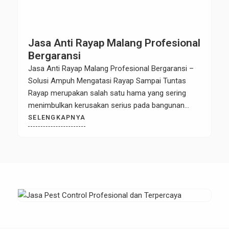
Jasa Anti Rayap Malang Profesional
Bergaransi
Jasa Anti Rayap Malang Profesional Bergaransi –
Solusi Ampuh Mengatasi Rayap Sampai Tuntas
Rayap merupakan salah satu hama yang sering
menimbulkan kerusakan serius pada bangunan
rumah, kantor, maupun gedung komersial. Banyak
SELENGKAPNYA
orang baru menyadari adanya serangan rayap
setelah kerusakan pada kayu atau struktur
bangunan sudah cukup parah. Oleh karena itu,
menggunakan Jasa Anti Rayap Malang […]