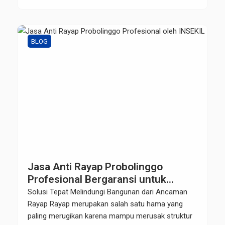
dibiarkan, keberadaan hama tidak hanya
mengganggu kenyamanan, tetapi juga dapat
menimbulkan kerugian finansial, merusak aset,
hingga membahayakan kesehatan penghuni
BLOG
maupun pelanggan. INSEKIL […]
Jasa Anti Rayap Probolinggo
Profesional Bergaransi untuk
Rumah, Kantor & Industri
Solusi Tepat Melindungi Bangunan dari Ancaman
Rayap Rayap merupakan salah satu hama yang
paling merugikan karena mampu merusak struktur