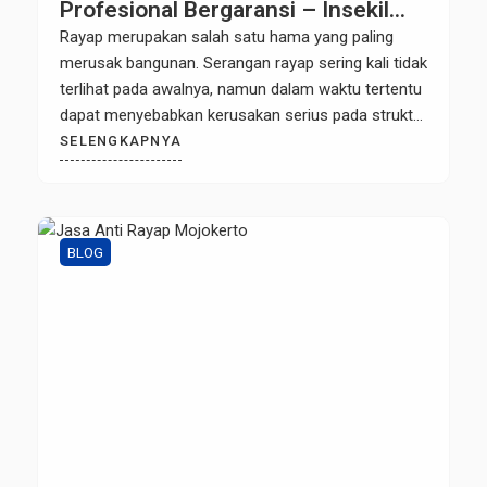
Profesional Bergaransi – Insekil
Pest Control
Rayap merupakan salah satu hama yang paling
merusak bangunan. Serangan rayap sering kali tidak
terlihat pada awalnya, namun dalam waktu tertentu
dapat menyebabkan kerusakan serius pada struktur
rumah, kantor, maupun bangunan komersial. Oleh
SELENGKAPNYA
karena itu, menggunakan Jasa Anti Rayap Nganjuk
yang profesional adalah langkah terbaik untuk
melindungi properti Anda dari kerusakan yang lebih
besar. Jika […]
BLOG